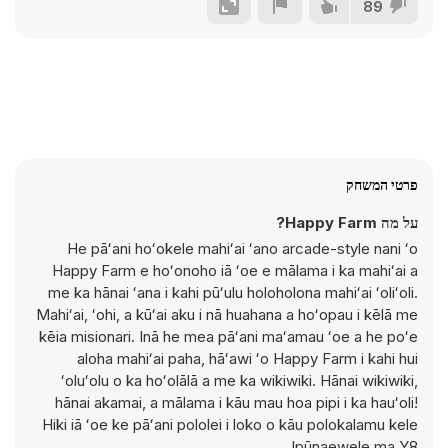
89
פרטי המשחק
על מה Happy Farm?
He pāʻani hoʻokele mahiʻai ʻano arcade-style nani ʻo
Happy Farm e hoʻonoho iā ʻoe e mālama i ka mahiʻai a
me ka hānai ʻana i kahi pūʻulu holoholona mahiʻai ʻoliʻoli.
Mahiʻai, ʻohi, a kūʻai aku i nā huahana a hoʻopau i kēlā me
kēia misionari. Inā he mea pāʻani maʻamau ʻoe a he poʻe
aloha mahiʻai paha, hāʻawi ʻo Happy Farm i kahi hui
ʻoluʻolu o ka hoʻolālā a me ka wikiwiki. Hānai wikiwiki,
hānai akamai, a mālama i kāu mau hoa pipi i ka hauʻoli!
Hiki iā ʻoe ke pāʻani pololei i loko o kāu polokalamu kele
pūnaewele ma Y8!