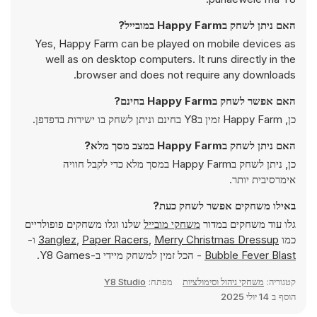
האם ניתן לשחק בHappy Farm במובייל?
Yes, Happy Farm can be played on mobile devices as
well as on desktop computers. It runs directly in the
browser and does not require any downloads.
האם אפשר לשחק בHappy Farm בחינם?
כן, Happy Farm זמין בY8 בחינם וניתן לשחק בו ישירות בדפדפן.
האם ניתן לשחק בHappy Farm במצב מסך מלא?
כן, ניתן לשחק בHappy Farm במסך מלא כדי לקבל חוויה
אימרסיבית יותר.
באילו משחקים אפשר לשחק כעת?
גלו עוד משחקים במדור
משחקי מובייל
שלנו וגלו משחקים פופולריים
כמו
Merry Christmas Dressup
,
Paper Racers
,
3anglez
ו-
Bubble Fever Blast
- הכל זמין למשחק מיידי ב-Y8 Games.
קטגוריה:
משחקי ניהול וסימולציות
מפתח:
Y8 Studio
הוסף ב
14 יולי 2025