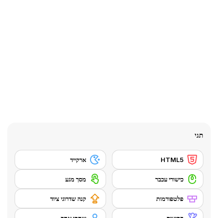
תגי
HTML5
ארקייד
כישורי עכבר
מסך מגע
פלטפורמות
קנה שדרוגי ציוד