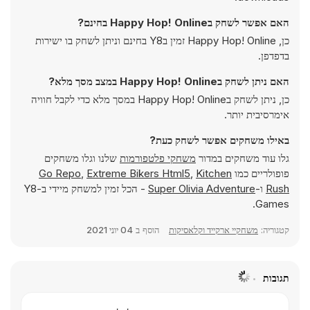
האם אפשר לשחק בHappy Hop! Online בחינם?
כן, Happy Hop! Online זמין בY8 בחינם וניתן לשחק בו ישירות
בדפדפן.
האם ניתן לשחק בHappy Hop! Online במצב מסך מלא?
כן, ניתן לשחק בHappy Hop! Online במסך מלא כדי לקבל חוויה
אימרסיבית יותר.
באילו משחקים אפשר לשחק כעת?
גלו עוד משחקים במדור
משחקי פלטפורמות
שלנו וגלו משחקים
פופולריים כמו
Kitchen
,
Extreme Bikers Html5
,
Go Repo
Rush
ו-
Super Olivia Adventure
- הכל זמין למשחק מיידי ב-Y8
Games.
קטגוריה:
משחקיי ארקייד וקלאסיקות
הוסף ב
04 יוני 2021
תגובות