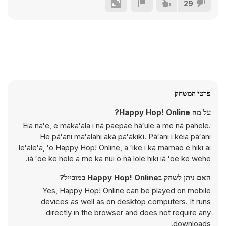
29
פרטי המשחק
על מה Happy Hop! Online?
Eia naʻe, e makaʻala i nā paepae hāʻule a me nā pahele.
He pāʻani maʻalahi akā paʻakikī. Pāʻani i kēia pāʻani
leʻaleʻa, ʻo Happy Hop! Online, a ʻike i ka mamao e hiki ai
iā ʻoe ke hele a me ka nui o nā lole hiki iā ʻoe ke wehe.
האם ניתן לשחק בHappy Hop! Online במובייל?
Yes, Happy Hop! Online can be played on mobile
devices as well as on desktop computers. It runs
directly in the browser and does not require any
downloads.