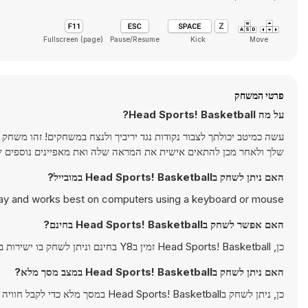
Fullscreen (page)
Pause/Resume
Kick
Move
פרטי המשחק
על מה Head Sports! Basketball?
עשה כמיטב יכולתך לצבור נקודות נגד יריביך ולנצח במשחקים! זהו מש
שלך ולאחר מכן להתאים אישית את המראה שלה ואת מאפיינים נוספים של המשחק כמו מגרש מש
האם ניתן לשחק בHead Sports! Basketball במובייל?
lay and works best on computers using a keyboard or mouse.
האם אפשר לשחק בHead Sports! Basketball בחינם?
כן, Head Sports! Basketball זמין בY8 בחינם וניתן לשחק בו ישירות בדפדפן.
האם ניתן לשחק בHead Sports! Basketball במצב מסך מלא?
כן, ניתן לשחק בHead Sports! Basketball במסך מלא כדי לקבל חוויה אימרסיבית יותר.