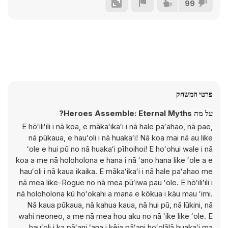
99
פרטי המשחק
על מה Heroes Assemble: Eternal Myths?
E hōʻiliʻili i nā koa, e mākaʻikaʻi i nā hale paʻahao, nā pae,
nā pūkaua, e hauʻoli i nā huakaʻi! Nā koa mai nā au like
ʻole e hui pū no nā huakaʻi pīhoihoi! E hoʻohui wale i nā
koa a me nā holoholona e hana i nā ʻano hana like ʻole a e
hauʻoli i nā kaua ikaika. E mākaʻikaʻi i nā hale paʻahao me
nā mea like-Rogue no nā mea pūʻiwa pau ʻole. E hōʻiliʻili i
nā holoholona kū hoʻokahi a mana e kōkua i kāu mau ʻimi.
Nā kaua pūkaua, nā kahua kaua, nā hui pū, nā lūkini, nā
wahi neoneo, a me nā mea hou aku no nā ʻike like ʻole. E
hauʻoli i ka pāʻani ʻana i kēia pāʻani hoʻolālā huakaʻi ma