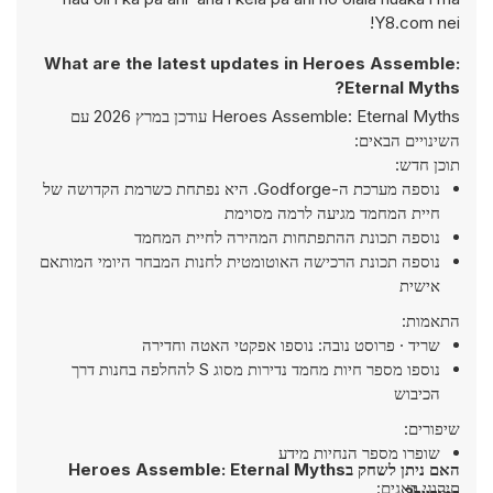
Y8.com nei!
What are the latest updates in Heroes Assemble:
Eternal Myths?
Heroes Assemble: Eternal Myths עודכן במרץ 2026 עם
השינויים הבאים:
תוכן חדש:
נוספה מערכת ה-Godforge. היא נפתחת כשרמת הקדושה של
חיית המחמד מגיעה לרמה מסוימת
נוספה תכונת ההתפתחות המהירה לחיית המחמד
נוספה תכונת הרכישה האוטומטית לחנות המבחר היומי המותאם
אישית
התאמות:
שריד · פרוסט נובה: נוספו אפקטי האטה וחדירה
נוספו מספר חיות מחמד נדירות מסוג S להחלפה בחנות דרך
הכיבוש
שיפורים:
שופרו מספר הנחיות מידע
האם ניתן לשחק בHeroes Assemble: Eternal Myths
תיקוני באגים: