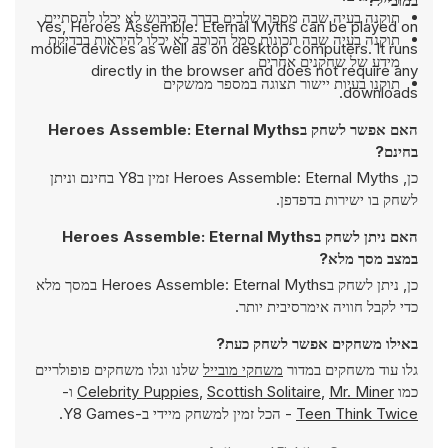
במובייל?
תוקנה בעיה שבה מספר שלבים בדרך הכיבוש לא יכלו להסתיים
Yes, Heroes Assemble: Eternal Myths can be played on
תוקנה בעיה שבה תכונות סמל הכוכב לא יכלו להיראות בבדיקת
mobile devices as well as on desktop computers. It runs
מידע של שחקנים אחרים
directly in the browser and does not require any
תוקנו בעיות יישור תצוגה במספר ממשקים
downloads.
האם אפשר לשחק בHeroes Assemble: Eternal Myths
בחינם?
כן, Heroes Assemble: Eternal Myths זמין בY8 בחינם וניתן
לשחק בו ישירות בדפדפן.
האם ניתן לשחק בHeroes Assemble: Eternal Myths
במצב מסך מלא?
כן, ניתן לשחק בHeroes Assemble: Eternal Myths במסך מלא
כדי לקבל חוויה אימרסיבית יותר.
באילו משחקים אפשר לשחק כעת?
גלו עוד משחקים במדור
משחקי מובייל
שלנו וגלו משחקים פופולריים
כמו
Mr. Miner
,
Scottish Solitaire
,
Celebrity Puppies
ו-
Teen Think Twice
- הכל זמין למשחק מיידי ב-Y8 Games.