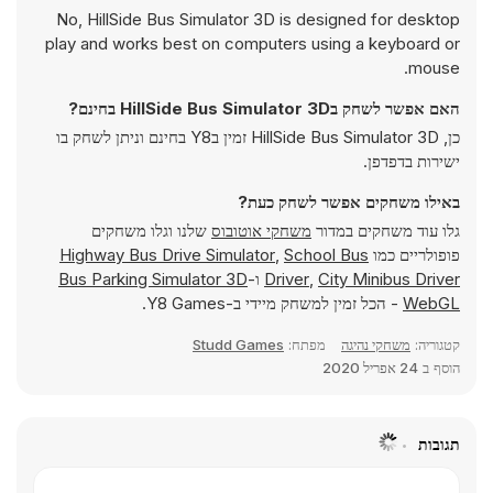
No, HillSide Bus Simulator 3D is designed for desktop
play and works best on computers using a keyboard or
mouse.
האם אפשר לשחק בHillSide Bus Simulator 3D בחינם?
כן, HillSide Bus Simulator 3D זמין בY8 בחינם וניתן לשחק בו
ישירות בדפדפן.
באילו משחקים אפשר לשחק כעת?
גלו עוד משחקים במדור
משחקי אוטובוס
שלנו וגלו משחקים
פופולריים כמו
School Bus
,
Highway Bus Drive Simulator
City Minibus Driver
,
Driver
ו-
Bus Parking Simulator 3D
WebGL
- הכל זמין למשחק מיידי ב-Y8 Games.
קטגוריה:
משחקי נהיגה
מפתח:
Studd Games
הוסף ב
24 אפריל 2020
תגובות