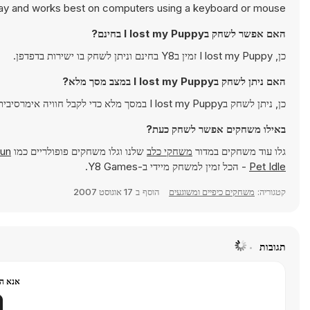
lay and works best on computers using a keyboard or mouse.
האם אפשר לשחק בI lost my Puppy בחינם?
כן, I lost my Puppy זמין בY8 בחינם וניתן לשחק בו ישירות בדפדפן.
האם ניתן לשחק בI lost my Puppy במצב מסך מלא?
כן, ניתן לשחק בI lost my Puppy במסך מלא כדי לקבל חוויה אימרסיבית יותר.
באילו משחקים אפשר לשחק כעת?
גלו עוד משחקים במדור
משחקי כלב
שלנו וגלו משחקים פופולריים כמו
Run
Pet Idle
- הכל זמין למשחק מיידי ב-Y8 Games.
קטגוריה:
משחקים כיפיים ומשוגעים
הוסף ב
17 אוגוסט 2007
תגובות
אנא הר