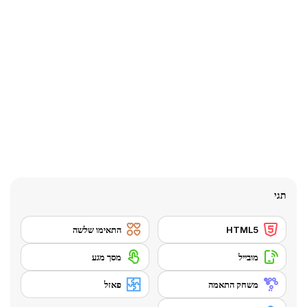
תגי
HTML5
התאימו שלשה
מובייל
מסך מגע
משחק התאמה
פאזל