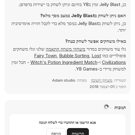
כן, Jelly Blast זמין בY8 בחינם וניתן לשחק בו ישירות בדפדפן.
האם ניתן לשחק בJelly Blast במצב מסך מלא?
כן, ניתן לשחק בJelly Blast במסך מלא כדי לקבל חוויה אימרסיבית
יותר.
באילו משחקים אפשר לשחק כעת?
גלו עוד משחקים במדור
משחקי משחק התאמה
שלנו וגלו משחקים
פופולריים כמו
Lost
,
Bubble Sorting
,
Fairy Town
Civilizations
ו-
Witch's Potion Ingredient Match
- הכל זמין
למשחק מיידי ב-Y8 Games.
קטגוריה:
משחקי חשיבה
מפתח:
Adam studio
הוסף ב
01 דצמבר 2018
תגובות
אנא הרשמו או התחברו כדי לשלוח תגובה
הרשמה
כניסה