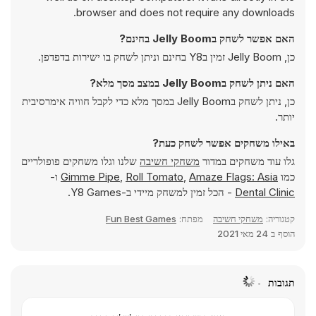
browser and does not require any downloads.
האם אפשר לשחק בJelly Boom בחינם?
כן, Jelly Boom זמין בY8 בחינם וניתן לשחק בו ישירות בדפדפן.
האם ניתן לשחק בJelly Boom במצב מסך מלא?
כן, ניתן לשחק בJelly Boom במסך מלא כדי לקבל חוויה אימרסיבית
יותר.
באילו משחקים אפשר לשחק כעת?
גלו עוד משחקים במדור
משחקי חשיבה
שלנו וגלו משחקים פופולריים
כמו
Amaze Flags: Asia
,
Roll Tomato
,
Gimme Pipe
ו-
Dental Clinic
- הכל זמין למשחק מיידי ב-Y8 Games.
קטגוריה:
משחקי חשיבה
מפתח:
Fun Best Games
הוסף ב
24 מאי 2021
תגובות