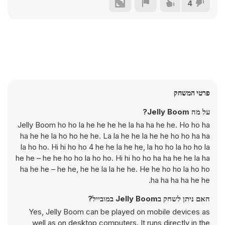
4
פרטי המשחק
על מה Jelly Boom?
Jelly Boom ho ho la he he he he la ha ha he he. Ho ho ha
ha he he la ho ho he he. La la he he la he he ho ho ha ha
la ho ho. Hi hi ho ho 4 he he la he he, la ho ho la ho ho la
he he – he he ho ho la ho ho. Hi hi ho ho ha ha he he la ha
ha he he – he he, he he la la he he. He he ho ho la ho ho
ha ha ha ha he he.
האם ניתן לשחק בJelly Boom במובייל?
Yes, Jelly Boom can be played on mobile devices as
well as on desktop computers. It runs directly in the