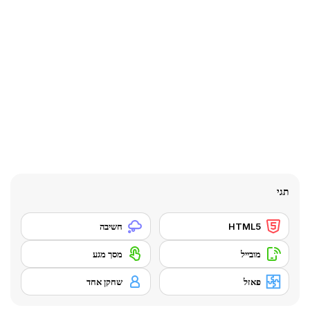
תגי
HTML5
חשיבה
מובייל
מסך מגע
פאזל
שחקן אחד