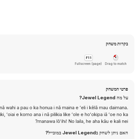
בקרות משחק
Fullscreen (page)
Drag to match
פרטי המשחק
על מה Jewel Legend?
 wahi a pau o ka honua i nā maina e ʻeli i kēlā mau daimana.
, ʻoiai e komo ana i nā pilikia like ʻole e hoʻokipa iā ʻoe no ka
manawa lōʻihi! No laila, he aha kāu e kali nei?
האם ניתן לשחק בJewel Legend במובייל?