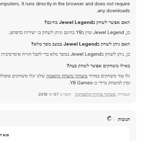
uters. It runs directly in the browser and does not require
any downloads.
האם אפשר לשחק בJewel Legend בחינם?
כן, Jewel Legend זמין בY8 בחינם וניתן לשחק בו ישירות בדפדפן.
האם ניתן לשחק בJewel Legend במצב מסך מלא?
כן, ניתן לשחק בJewel Legend במסך מלא כדי לקבל חוויה אימרסיבית יותר.
באילו משחקים אפשר לשחק כעת?
גלו עוד משחקים במדור
משחקי משחק התאמה
שלנו וגלו משחקים פופולר
זמין למשחק מיידי ב-Y8 Games.
קטגוריה:
משחקיי ארקייד וקלאסיקות
הוסף ב
07 יוני 2019
תגובות
אנא הר