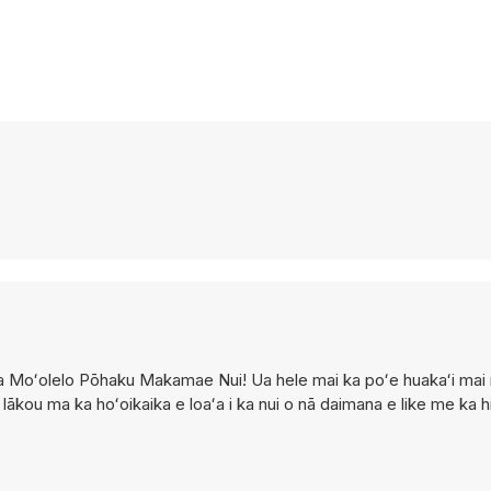
 Moʻolelo Pōhaku Makamae Nui! Ua hele mai ka poʻe huakaʻi mai nā
lākou ma ka hoʻoikaika e loaʻa i ka nui o nā daimana e like me ka hiki