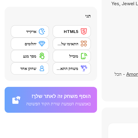
Yes, Jewel L
תגי
HTML5
ארקייד
התאימו שלשה
יהלומים
מובייל
מסך מגע
משחק התאמה
שחקן אחד
Amon
- הכל
הוסף משחק זה לאתר שלך!
באמצעות הטמעת שורת הקוד הפשוטה