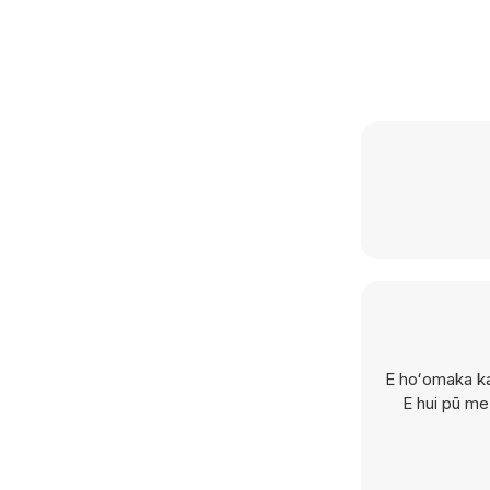
E hoʻomaka ka
E hui pū me 