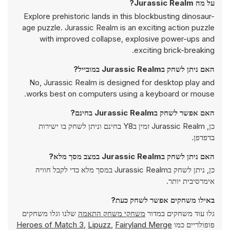
על מה Jurassic Realm?
Explore prehistoric lands in this blockbusting dinosaur-
age puzzle. Jurassic Realm is an exciting action puzzle
with improved collapse, explosive power-ups and
exciting brick-breaking.
האם ניתן לשחק בJurassic Realm במובייל?
No, Jurassic Realm is designed for desktop play and
works best on computers using a keyboard or mouse.
האם אפשר לשחק בJurassic Realm בחינם?
כן, Jurassic Realm זמין בY8 בחינם וניתן לשחק בו ישירות
בדפדפן.
האם ניתן לשחק בJurassic Realm במצב מסך מלא?
כן, ניתן לשחק בJurassic Realm במסך מלא כדי לקבל חוויה
אימרסיבית יותר.
באילו משחקים אפשר לשחק כעת?
גלו עוד משחקים במדור
משחקי משחק התאמה
שלנו וגלו משחקים
פופולריים כמו
Fairyland Merge
,
Lipuzz
,
Heroes of Match 3