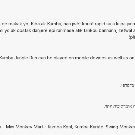
 de makak yo, Kiba ak Kumba, nan jwèt kourè rapid sa a ki pa janm 
mi yo ak obstak danjere epi ranmase atik tankou bannann, zetwal 
pl
Kumba Jungle Run can be played on mobile devices as well as on 
Swing Monke
,
Kumba Karate
,
Kumba Kool
ו-
Mini Monkey Mart
- ה