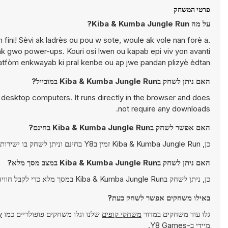
פרטי המשחק
על מה Kiba & Kumba Jungle Run?
fini! Sèvi ak ladrès ou pou w sote, woule ak vole nan forè a.
ak gwo power-ups. Kouri osi lwen ou kapab epi viv yon avanti
atfòm enkwayab ki pral kenbe ou ap jwe pandan plizyè èdtan!
האם ניתן לשחק בKiba & Kumba Jungle Run במובייל?
desktop computers. It runs directly in the browser and does
not require any downloads.
האם אפשר לשחק בKiba & Kumba Jungle Run בחינם?
כן, Kiba & Kumba Jungle Run זמין בY8 בחינם וניתן לשחק בו ישירות בדפדפן.
האם ניתן לשחק בKiba & Kumba Jungle Run במצב מסך מלא?
כן, ניתן לשחק בKiba & Kumba Jungle Run במסך מלא כדי לקבל חוויה אימרסיבית יותר.
באילו משחקים אפשר לשחק כעת?
גלו עוד משחקים במדור
משחקי קופים
שלנו וגלו משחקים פופולריים כמו
y
מיידי ב-Y8 Games.