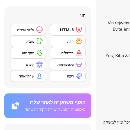
תגי
Vin rejwenn
Evite èn
HTML5
גלילה צדדית
חיות
מובייל
מכשולים
מסך מגע
Yes, Kiba & 
פלטפורמות
קופים
ריצה
שחקן אחד
הוסף משחק זה לאתר שלך!
באמצעות הטמעת שורת הקוד הפשוטה
כל זמין למשחק