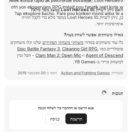
Avèk konba rapid ak pwofondè estratejik, Loot Heroes 2
ofri yon eksperyans RPG imèsif pou fanatik jwèt kote w
האם ניתן לשחק בLoot Heroes II במצב מסך מלא?
ap eksplore kacho. Pare pou konkeri mond anba tè a?
כן, ניתן לשחק בLoot Heroes II במסך מלא כדי לקבל חוויה
אימרסיבית יותר.
באילו משחקים אפשר לשחק כעת?
גלו עוד משחקים במדור
משחקי משחקי תפקידים
שלנו וגלו משחקים
פופולריים כמו
,
Cleaning Girl RPG
,
Epic Battle Fantasy 3
Agent of Descend
ו-
Clam Man 2: Open Mic
- הכל זמין
למשחק מיידי ב-Y8 Games.
קטגוריה:
Action and Fighting Games
הוסף ב
20 ספטמבר 2015
תגובות
אנא הרשמו או התחברו כדי לשלוח תגובה
הרשמה
כניסה