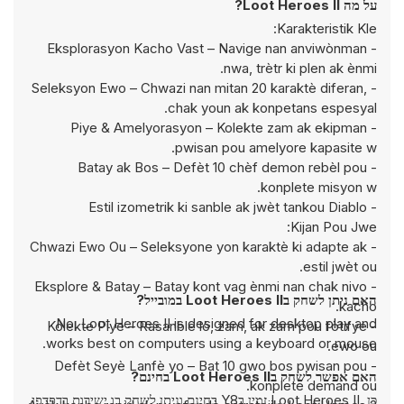
על מה Loot Heroes II?
Karakteristik Kle:
- Eksplorasyon Kacho Vast – Navige nan anviwònman
nwa, trètr ki plen ak ènmi.
- Seleksyon Ewo – Chwazi nan mitan 20 karaktè diferan,
chak youn ak konpetans espesyal.
- Piye & Amelyorasyon – Kolekte zam ak ekipman
pwisan pou amelyore kapasite w.
- Batay ak Bos – Defèt 10 chèf demon rebèl pou
konplete misyon w.
- Estil izometrik ki sanble ak jwèt tankou Diablo
Kijan Pou Jwe:
- Chwazi Ewo Ou – Seleksyone yon karaktè ki adapte ak
estil jwèt ou.
- Eksplore & Batay – Batay kont vag ènmi nan chak nivo
האם ניתן לשחק בLoot Heroes II במובייל?
kacho.
No, Loot Heroes II is designed for desktop play and
- Kolekte Piye – Rasanble lò, zam, ak zam pou fòtifye
works best on computers using a keyboard or mouse.
ewo ou.
- Defèt Seyè Lanfè yo – Bat 10 gwo bos pwisan pou
האם אפשר לשחק בLoot Heroes II בחינם?
konplete demand ou.
כן, Loot Heroes II זמין בY8 בחינם וניתן לשחק בו ישירות בדפדפן.