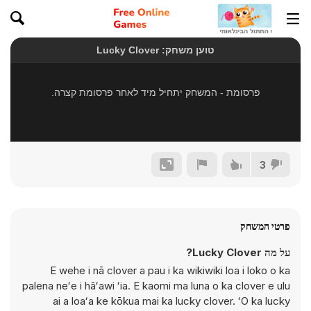
3
פרטי המשחק
על מה Lucky Clover?
E wehe i nā clover a pau i ka wikiwiki loa i loko o ka
palena neʻe i hāʻawi ʻia. E kaomi ma luna o ka clover e ulu
ai a loaʻa ke kōkua mai ka lucky clover. ʻO ka lucky