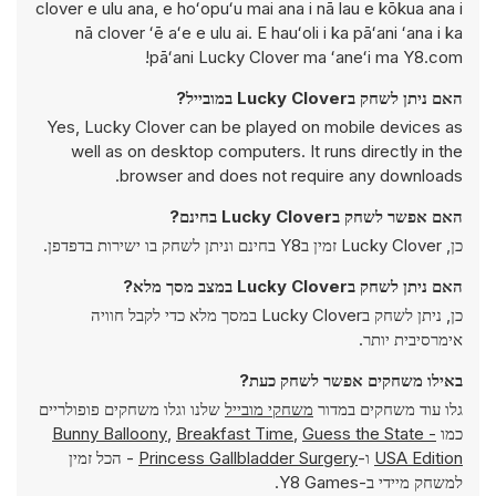
clover e ulu ana, e hoʻopuʻu mai ana i nā lau e kōkua ana i
nā clover ʻē aʻe e ulu ai. E hauʻoli i ka pāʻani ʻana i ka
pāʻani Lucky Clover ma ʻaneʻi ma Y8.com!
האם ניתן לשחק בLucky Clover במובייל?
Yes, Lucky Clover can be played on mobile devices as
well as on desktop computers. It runs directly in the
browser and does not require any downloads.
האם אפשר לשחק בLucky Clover בחינם?
כן, Lucky Clover זמין בY8 בחינם וניתן לשחק בו ישירות בדפדפן.
האם ניתן לשחק בLucky Clover במצב מסך מלא?
כן, ניתן לשחק בLucky Clover במסך מלא כדי לקבל חוויה
אימרסיבית יותר.
באילו משחקים אפשר לשחק כעת?
גלו עוד משחקים במדור
משחקי מובייל
שלנו וגלו משחקים פופולריים
כמו
Guess the State -
,
Breakfast Time
,
Bunny Balloony
USA Edition
ו-
Princess Gallbladder Surgery
- הכל זמין
למשחק מיידי ב-Y8 Games.