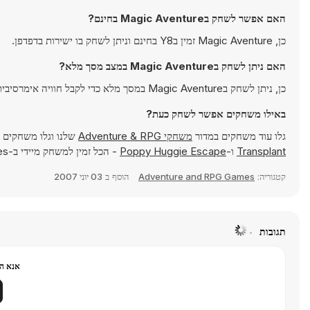
האם אפשר לשחק בMagic Aventure בחינם?
כן, Magic Aventure זמין בY8 בחינם וניתן לשחק בו ישירות בדפדפן.
האם ניתן לשחק בMagic Aventure במצב מסך מלא?
כן, ניתן לשחק בMagic Aventure במסך מלא כדי לקבל חוויה אימרסיבית יותר.
באילו משחקים אפשר לשחק כעת?
גלו עוד משחקים במדור
משחקי Adventure & RPG
שלנו וגלו משחקים פ
Transplant
ו-
Poppy Huggie Escape
- הכל זמין למשחק מיידי ב-Y8 Games.
קטגוריה:
Adventure and RPG Games
הוסף ב
03 יוני 2007
תגובות
אנא הר