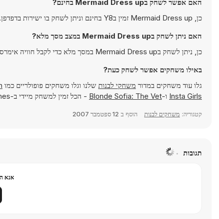
האם אפשר לשחק בMermaid Dress up בחינם?
כן, Mermaid Dress up זמין בY8 בחינם וניתן לשחק בו ישירות בדפדפן.
האם ניתן לשחק בMermaid Dress up במצב מסך מלא?
כן, ניתן לשחק בMermaid Dress up במסך מלא כדי לקבל חוויה אימרסיבית יותר.
באילו משחקים אפשר לשחק כעת?
גלו עוד משחקים במדור
משחקי לבנות
שלנו וגלו משחקים פופולריים כמו
h
Insta Girls
ו-
Blonde Sofia: The Vet
- הכל זמין למשחק מיידי ב-Y8 Games.
קטגוריה:
משחקים לבנות
הוסף ב
12 ספטמבר 2007
תגובות
אנא הר