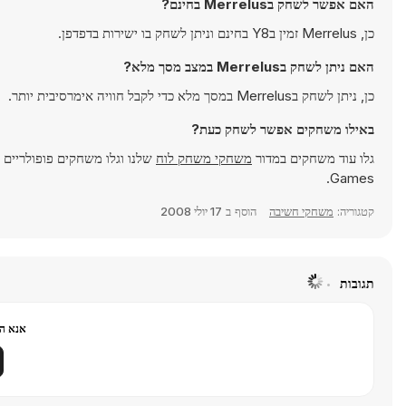
האם אפשר לשחק בMerrelus בחינם?
כן, Merrelus זמין בY8 בחינם וניתן לשחק בו ישירות בדפדפן.
האם ניתן לשחק בMerrelus במצב מסך מלא?
כן, ניתן לשחק בMerrelus במסך מלא כדי לקבל חוויה אימרסיבית יותר.
באילו משחקים אפשר לשחק כעת?
גלו עוד משחקים במדור
משחקי משחק לוח
שלנו וגלו משחקים פופולריים 
Games.
קטגוריה:
משחקי חשיבה
הוסף ב
17 יולי 2008
תגובות
אנא הר