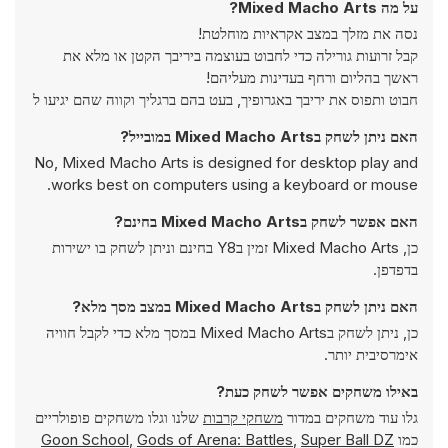
על מה Mixed Macho Arts?
נסה את מזלך במצב אקראיות מוחלטת!
קבל זרועות גורילה כדי לחבוט בעוצמה ביריבך הקטן או מלא את
ראשך בהליום ורחף בעדינות מעליהם!
חבוט ותפוס את יריבך באגרופיך, בעט בהם ברגליך וקווה שהם יגיעו ל
האם ניתן לשחק בMixed Macho Arts במובייל?
No, Mixed Macho Arts is designed for desktop play and
works best on computers using a keyboard or mouse.
האם אפשר לשחק בMixed Macho Arts בחינם?
כן, Mixed Macho Arts זמין בY8 בחינם וניתן לשחק בו ישירות
בדפדפן.
האם ניתן לשחק בMixed Macho Arts במצב מסך מלא?
כן, ניתן לשחק בMixed Macho Arts במסך מלא כדי לקבל חוויה
אימרסיבית יותר.
באילו משחקים אפשר לשחק כעת?
גלו עוד משחקים במדור
משחקי קרבות
שלנו וגלו משחקים פופולריים
כמו
Super Ball DZ
,
Gods of Arena: Battles
,
Goon School