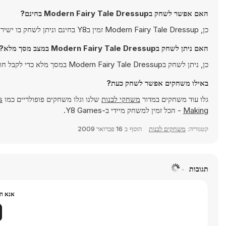
האם אפשר לשחק בModern Fairy Tale Dressup בחינם?
כן, Modern Fairy Tale Dressup זמין בY8 בחינם וניתן לשחק בו ישירות בדפדפן.
האם ניתן לשחק בModern Fairy Tale Dressup במצב מסך מלא?
כן, ניתן לשחק בModern Fairy Tale Dressup במסך מלא כדי לקבל חוויה אימרסיבית יותר.
באילו משחקים אפשר לשחק כעת?
גלו עוד משחקים במדור
משחקי לבנות
שלנו וגלו משחקים פופולריים כמו
s
Making
- הכל זמין למשחק מיידי ב-Y8 Games.
קטגוריה:
משחקים לבנות
הוסף ב
16 פברואר 2009
תגובות
אנא הר