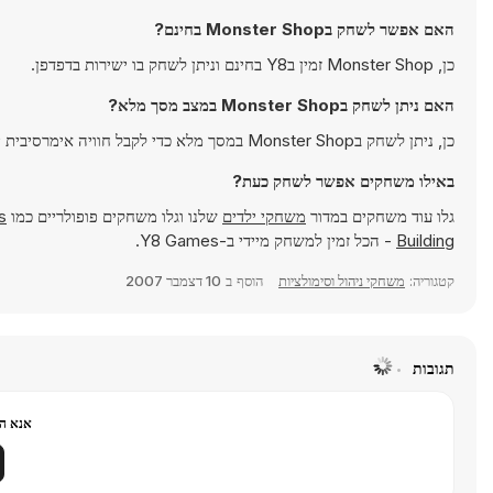
האם אפשר לשחק בMonster Shop בחינם?
כן, Monster Shop זמין בY8 בחינם וניתן לשחק בו ישירות בדפדפן.
האם ניתן לשחק בMonster Shop במצב מסך מלא?
כן, ניתן לשחק בMonster Shop במסך מלא כדי לקבל חוויה אימרסיבית יותר.
באילו משחקים אפשר לשחק כעת?
גלו עוד משחקים במדור
משחקי ילדים
שלנו וגלו משחקים פופולריים כמו
s
Building
- הכל זמין למשחק מיידי ב-Y8 Games.
קטגוריה:
משחקי ניהול וסימולציות
הוסף ב
10 דצמבר 2007
תגובות
אנא הר