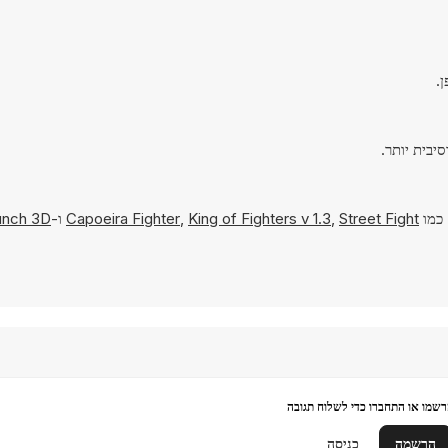
 כמו
Street Fight
,
King of Fighters v 1.3
,
Capoeira Fighter
ו-
unch 3D
שמו או התחברו כדי לשלוח תגובה
הרשמה
כניסה