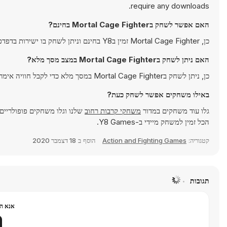
require any downloads.
האם אפשר לשחק בMortal Cage Fighter בחינם?
כן, Mortal Cage Fighter זמין בY8 בחינם וניתן לשחק בו ישירות בדפדפן.
האם ניתן לשחק בMortal Cage Fighter במצב מסך מלא?
כן, ניתן לשחק בMortal Cage Fighter במסך מלא כדי לקבל חוויה אימרסיבית יותר.
באילו משחקים אפשר לשחק כעת?
גלו עוד משחקים במדור
משחקי קרבות רחוב
שלנו וגלו משחקים פופולריים
הכל זמין למשחק מיידי ב-Y8 Games.
קטגוריה:
Action and Fighting Games
הוסף ב
18 דצמבר 2020
תגובות
אנא הר