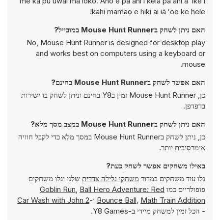
me ka puʻuwai ma loko. Ano e pāʻani i kēia pāʻani a ʻike i
kahi mamao e hiki ai iā ʻoe ke hele!
האם ניתן לשחק בMouse Hunt Runner במובייל?
No, Mouse Hunt Runner is designed for desktop play
and works best on computers using a keyboard or
mouse.
האם אפשר לשחק בMouse Hunt Runner בחינם?
כן, Mouse Hunt Runner זמין בY8 בחינם וניתן לשחק בו ישירות
בדפדפן.
האם ניתן לשחק בMouse Hunt Runner במצב מסך מלא?
כן, ניתן לשחק בMouse Hunt Runner במסך מלא כדי לקבל חוויה
אימרסיבית יותר.
באילו משחקים אפשר לשחק כעת?
גלו עוד משחקים במדור
משחקי גלילה צדדית
שלנו וגלו משחקים
פופולריים כמו
Ball Hero Adventure: Red
,
Goblin Run
Math Train Addition
,
Bounce Ball
ו-
Car Wash with John 2
- הכל זמין למשחק מיידי ב-Y8 Games.