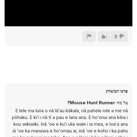
3
פרטי המשחק
על מה Mouse Hunt Runner?
E lele ma luna o nā lāʻau kākala, nā pahele iole a me nā
pōhaku. E kiʻi i nā tī a pau e lana ana. E hoʻonui ana kēia i
kou wikiwiki. Inā ʻoe e kuʻi ulia wale i ia mea, e loaʻa ana
iā ʻoe ka manawa e hoʻomau ai, inā ʻoe e koho i ka pahu