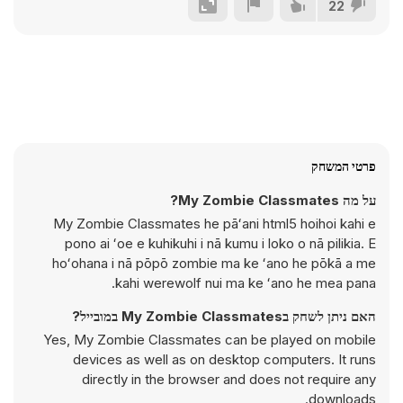
22
פרטי המשחק
על מה My Zombie Classmates?
My Zombie Classmates he pāʻani html5 hoihoi kahi e
pono ai ʻoe e kuhikuhi i nā kumu i loko o nā pilikia. E
hoʻohana i nā pōpō zombie ma ke ʻano he pōkā a me
kahi werewolf nui ma ke ʻano he mea pana.
האם ניתן לשחק בMy Zombie Classmates במובייל?
Yes, My Zombie Classmates can be played on mobile
devices as well as on desktop computers. It runs
directly in the browser and does not require any
downloads.