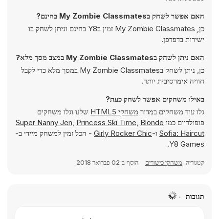
האם אפשר לשחק בMy Zombie Classmates בחינם?
כן, My Zombie Classmates זמין בY8 בחינם וניתן לשחק בו
ישירות בדפדפן.
האם ניתן לשחק בMy Zombie Classmates במצב מסך מלא?
כן, ניתן לשחק בMy Zombie Classmates במסך מלא כדי לקבל
חוויה אימרסיבית יותר.
באילו משחקים אפשר לשחק כעת?
גלו עוד משחקים במדור
משחקי HTML5
שלנו וגלו משחקים
פופולריים כמו
Blonde
,
Princess Ski Time
,
Super Nanny Jen
Sofia: Haircut
ו-
Girly Rocker Chic
- הכל זמין למשחק מיידי ב-
Y8 Games.
קטגוריה:
משחקי כישורים
הוסף ב
02 פברואר 2018
תגובות