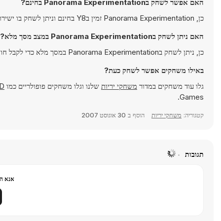
האם אפשר לשחק בPanorama Experimentation בחינם?
כן, Panorama Experimentation זמין בY8 בחינם וניתן לשחק בו ישירות בדפדפן.
האם ניתן לשחק בPanorama Experimentation במצב מסך מלא?
כן, ניתן לשחק בPanorama Experimentation במסך מלא כדי לקבל חוויה אימרסיבית יותר.
באילו משחקים אפשר לשחק כעת?
גלו עוד משחקים במדור
משחקי יריות
שלנו וגלו משחקים פופולריים כמו
3D
Games.
קטגוריה:
משחקי יריות
הוסף ב
30 אוגוסט 2007
תגובות
אנא הר