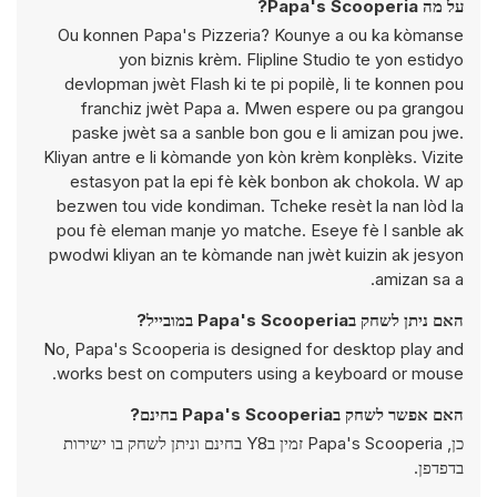
על מה Papa's Scooperia?
Ou konnen Papa's Pizzeria? Kounye a ou ka kòmanse
yon biznis krèm. Flipline Studio te yon estidyo
devlopman jwèt Flash ki te pi popilè, li te konnen pou
franchiz jwèt Papa a. Mwen espere ou pa grangou
paske jwèt sa a sanble bon gou e li amizan pou jwe.
Kliyan antre e li kòmande yon kòn krèm konplèks. Vizite
estasyon pat la epi fè kèk bonbon ak chokola. W ap
bezwen tou vide kondiman. Tcheke resèt la nan lòd la
pou fè eleman manje yo matche. Eseye fè l sanble ak
pwodwi kliyan an te kòmande nan jwèt kuizin ak jesyon
amizan sa a.
האם ניתן לשחק בPapa's Scooperia במובייל?
No, Papa's Scooperia is designed for desktop play and
works best on computers using a keyboard or mouse.
האם אפשר לשחק בPapa's Scooperia בחינם?
כן, Papa's Scooperia זמין בY8 בחינם וניתן לשחק בו ישירות
בדפדפן.