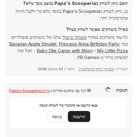
האם ניתן לשחק בPapa's Scooperia במצב מסך מלא?
כן, ניתן לשחק בPapa's Scooperia במסך מלא כדי לקבל חוויה
אימרסיבית יותר.
באילו משחקים אפשר לשחק כעת?
גלו עוד משחקים במדור
משחקי בישול
שלנו וגלו משחקים פופולריים
כמו
,
Princess Anna Birthday Party
,
Bavarian Apple Strudel
My Little Pizza
ו-
Baby Olie Camp with Mom
- הכל זמין
למשחק מיידי ב-Y8 Games.
קטגוריה:
משחקי ניהול וסימולציות
הוסף ב
01 אוגוסט 2018
תגובות
דבר עם שחקנים אחרים ב
פורום Papa's Scooperia
אנא הרשמו או התחברו כדי לשלוח תגובה
הרשמה
כניסה