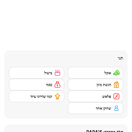
תגי
אוכל
בישול
הגשת מזון
כסף
פלאש
קנה שדרוגי ציוד
שחקן אחד
חלק מסדרה: PAPA'S