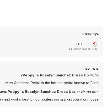
בקרות משחק
Fullscreen (page)
Play
פרטי המשחק
על מה Peppy' s Roselyn Sanchez Dress Up?
Miss American Petite is the hottest petite known to Earth.
האם ניתן לשחק בPeppy' s Roselyn Sanchez Dress Up במובייל?
ay and works best on computers using a keyboard or mouse.