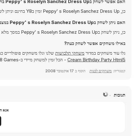
האם אפשר לשחק בPeppy' s Roselyn Sanchez Dress Up בחינם?
כן, Peppy' s Roselyn Sanchez Dress Up זמין בY8 בחינם וניתן לשחק בו ישירות בדפדפן.
האם ניתן לשחק בPeppy' s Roselyn Sanchez Dress Up במצב מסך מלא?
כן, ניתן לשחק בPeppy' s Roselyn Sanchez Dress Up במסך מלא כדי לקבל חוויה אימרסיבית יותר.
באילו משחקים אפשר לשחק כעת?
גלו עוד משחקים במדור
משחקי תלבושות
שלנו וגלו משחקים פופולריים כ
Cream Birthday Party Html5
- הכל זמין למשחק מיידי ב-Y8 Games.
קטגוריה:
משחקים לבנות
הוסף ב
17 אוקטובר 2008
תגובות
אנא הר