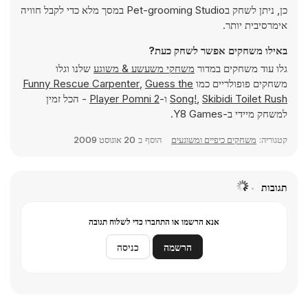
כן, ניתן לשחק בPet-grooming Studio במסך מלא כדי לקבל חוויה
אימרסיבית יותר.
באילו משחקים אפשר לשחק כעת?
גלו עוד משחקים במדור
משחקי משעשע & משוגע
שלנו וגלו
משחקים פופולריים כמו
Guess the
,
Funny Rescue Carpenter
Skibidi Toilet Rush
,
Song!
ו-
2 Player Pomni
- הכל זמין
למשחק מיידי ב-Y8 Games.
קטגוריה:
משחקים כיפיים ומשוגעים
הוסף ב
20 אוגוסט 2009
תגובות
אנא הרשמו או התחברו כדי לשלוח תגובה
הרשמה
כניסה