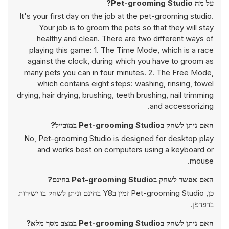
על מה Pet-grooming Studio?
It's your first day on the job at the pet-grooming studio.
Your job is to groom the pets so that they will stay
healthy and clean. There are two different ways of
playing this game: 1. The Time Mode, which is a race
against the clock, during which you have to groom as
many pets you can in four minutes. 2. The Free Mode,
which contains eight steps: washing, rinsing, towel
drying, hair drying, brushing, teeth brushing, nail trimming
and accessorizing.
האם ניתן לשחק בPet-grooming Studio במובייל?
No, Pet-grooming Studio is designed for desktop play
and works best on computers using a keyboard or
mouse.
האם אפשר לשחק בPet-grooming Studio בחינם?
כן, Pet-grooming Studio זמין בY8 בחינם וניתן לשחק בו ישירות
בדפדפן.
האם ניתן לשחק בPet-grooming Studio במצב מסך מלא?