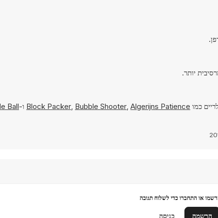
ריים כמו
Algerijns Patience
,
Bubble Shooter
,
Block Packer
ו-
le Ball
שמו או התחברו כדי לשלוח תגובה
הרשמה
כניסה