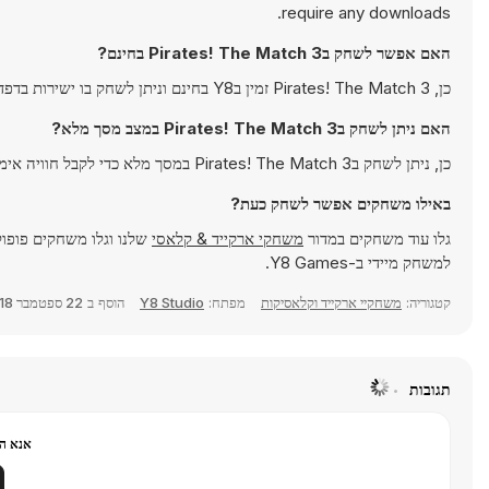
require any downloads.
האם אפשר לשחק בPirates! The Match 3 בחינם?
כן, Pirates! The Match 3 זמין בY8 בחינם וניתן לשחק בו ישירות בדפדפן.
האם ניתן לשחק בPirates! The Match 3 במצב מסך מלא?
כן, ניתן לשחק בPirates! The Match 3 במסך מלא כדי לקבל חוויה אימרסיבית יותר.
באילו משחקים אפשר לשחק כעת?
גלו עוד משחקים במדור
משחקי ארקייד & קלאסי
שלנו וגלו משחקים פופול
למשחק מיידי ב-Y8 Games.
קטגוריה:
משחקיי ארקייד וקלאסיקות
מפתח:
Y8 Studio
הוסף ב
22 ספטמבר 2018
תגובות
אנא הר