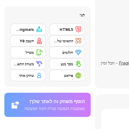
תגי
Y8 Originals
HTML5
התאימו שלשה
חשבון Y8
יהלומים
מובייל
Fragi
- הכל זמין
מסך מגע
משחק התאמה
פיראט
שחקן אחד
הוסף משחק זה לאתר שלך!
באמצעות הטמעת שורת הקוד הפשוטה