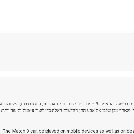
החליפו והתאימו אבני חן במסעכם עם פיראטים דרך יבשות וימים לא מוכרים במשחק התאמה-3 ממכר ומרגש זה. חפרו אוצרות, פתחו תיבו
, ולאחר מכן שלבו את אבני החן החדשות האלה כדי ליצור עוצמתיות עוד יותר!
s! The Match 3 can be played on mobile devices as well as on des