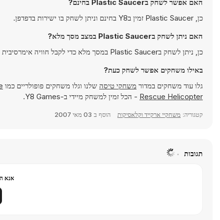
האם אפשר לשחק בPlastic Saucer בחינם?
כן, Plastic Saucer זמין בY8 בחינם וניתן לשחק בו ישירות בדפדפן.
האם ניתן לשחק בPlastic Saucer במצב מסך מלא?
כן, ניתן לשחק בPlastic Saucer במסך מלא כדי לקבל חוויה אימרסיבית יותר.
באילו משחקים אפשר לשחק כעת?
גלו עוד משחקים במדור
משחקי טיסה
שלנו וגלו משחקים פופולריים כמו
e
Rescue Helicopter
- הכל זמין למשחק מיידי ב-Y8 Games.
קטגוריה:
משחקיי ארקייד וקלאסיקות
הוסף ב
03 מאי 2007
תגובות
אנא הר