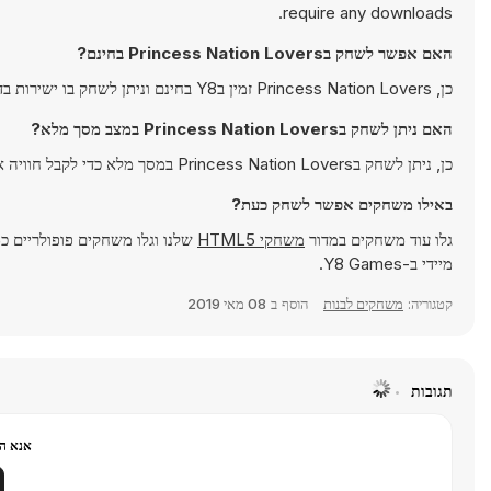
require any downloads.
האם אפשר לשחק בPrincess Nation Lovers בחינם?
כן, Princess Nation Lovers זמין בY8 בחינם וניתן לשחק בו ישירות בדפדפן.
האם ניתן לשחק בPrincess Nation Lovers במצב מסך מלא?
כן, ניתן לשחק בPrincess Nation Lovers במסך מלא כדי לקבל חוויה אימרסיבית יותר.
באילו משחקים אפשר לשחק כעת?
גלו עוד משחקים במדור
משחקי HTML5
שלנו וגלו משחקים פופולריים כ
מיידי ב-Y8 Games.
קטגוריה:
משחקים לבנות
הוסף ב
08 מאי 2019
תגובות
אנא הר