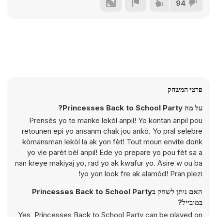
94
פרטי המשחק
על מה Princesses Back to School Party?
Prensès yo te manke lekòl anpil! Yo kontan anpil pou
retounen epi yo ansanm chak jou ankò. Yo pral selebre
kòmansman lekòl la ak yon fèt! Tout moun envite donk
yo vle parèt bèl anpil! Ede yo prepare yo pou fèt sa a
nan kreye makiyaj yo, rad yo ak kwafur yo. Asire w ou ba
yo yon look fre ak alamòd! Pran plezi!
האם ניתן לשחק בPrincesses Back to School Party
במובייל?
Yes, Princesses Back to School Party can be played on