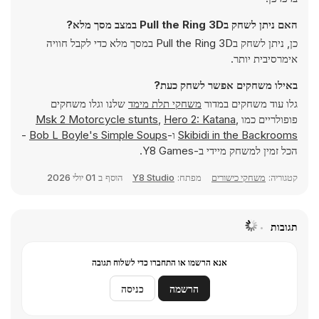
האם ניתן לשחק בPull the Ring 3D במצב מסך מלא?
כן, ניתן לשחק בPull the Ring 3D במסך מלא כדי לקבל חוויה
אימרסיבית יותר.
באילו משחקים אפשר לשחק כעת?
גלו עוד משחקים במדור
משחקי תלת מימד
שלנו וגלו משחקים
פופולריים כמו
,
Hero 2: Katana
,
Msk 2 Motorcycle stunts
Skibidi in the Backrooms
ו-
Bob L Boyle's Simple Soups
-
הכל זמין למשחק מיידי ב-Y8 Games.
קטגוריה:
משחקי כישורים
מפתח:
Y8 Studio
הוסף ב
01 יולי 2026
תגובות
אנא הרשמו או התחברו כדי לשלוח תגובה
הרשמה
כניסה