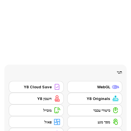
תגי
Y8 Cloud Save
WebGL
Y8 Originals
חשבון Y8
כישורי עכבר
מובייל
מסך מגע
פאזל