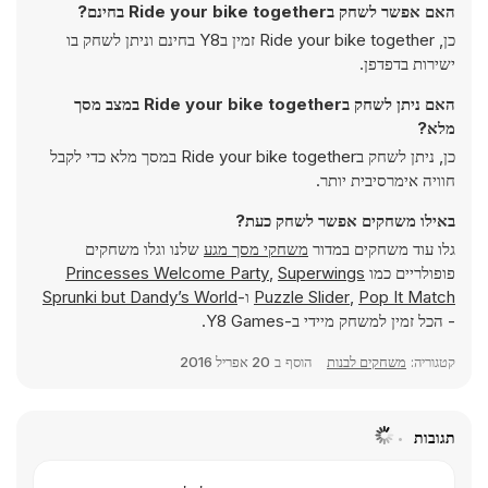
האם אפשר לשחק בRide your bike together בחינם?
כן, Ride your bike together זמין בY8 בחינם וניתן לשחק בו
ישירות בדפדפן.
האם ניתן לשחק בRide your bike together במצב מסך
מלא?
כן, ניתן לשחק בRide your bike together במסך מלא כדי לקבל
חוויה אימרסיבית יותר.
באילו משחקים אפשר לשחק כעת?
גלו עוד משחקים במדור
משחקי מסך מגע
שלנו וגלו משחקים
פופולריים כמו
Superwings
,
Princesses Welcome Party
Pop It Match
,
Puzzle Slider
ו-
Sprunki but Dandy’s World
- הכל זמין למשחק מיידי ב-Y8 Games.
קטגוריה:
משחקים לבנות
הוסף ב
20 אפריל 2016
תגובות