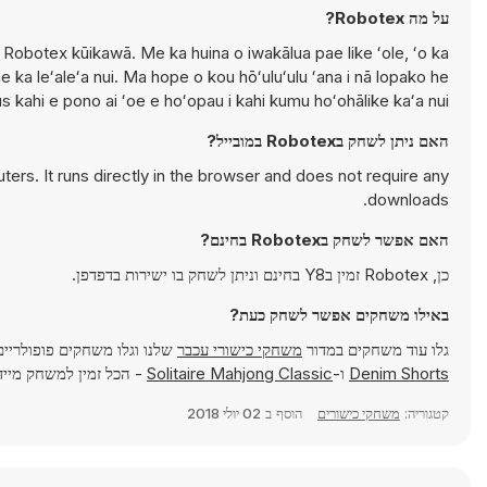
על מה Robotex?
 Robotex kūikawā. Me ka huina o iwakālua pae like ʻole, ʻo ka
ka leʻaleʻa nui. Ma hope o kou hōʻuluʻulu ʻana i nā lopako he
 kahi e pono ai ʻoe e hoʻopau i kahi kumu hoʻohālike kaʻa nui.
האם ניתן לשחק בRobotex במובייל?
rs. It runs directly in the browser and does not require any
downloads.
האם אפשר לשחק בRobotex בחינם?
כן, Robotex זמין בY8 בחינם וניתן לשחק בו ישירות בדפדפן.
באילו משחקים אפשר לשחק כעת?
גלו עוד משחקים במדור
משחקי כישורי עכבר
שלנו וגלו משחקים פופולריי
Denim Shorts
ו-
Solitaire Mahjong Classic
- הכל זמין למשחק מיידי ב-ames
קטגוריה:
משחקי כישורים
הוסף ב
02 יולי 2018