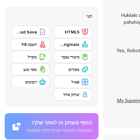
Hukilaki
תגי
pahuhop
Y8 Cloud Save
HTML5
Y8 Originals
חשבון Y8
Yes, Robot
כישורי עכבר
מובייל
מסורים
מסך מגע
פאזל
רובוטים
שחקן אחד
My Superm
הוסף משחק זה לאתר שלך!
באמצעות הטמעת שורת הקוד הפשוטה