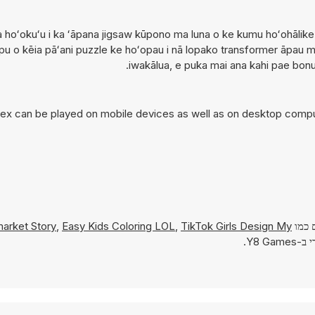
 a hoʻokuʻu i ka ʻāpana jigsaw kūpono ma luna o ke kumu hoʻohālike
u o kēia pāʻani puzzle ke hoʻopau i nā lopako transformer āpau me 
iwakālua, e puka mai ana kahi pae bonus
ex can be played on mobile devices as well as on desktop compute
ם כמו
TikTok Girls Design My
,
Easy Kids Coloring LOL
,
arket Story
Y8 G.