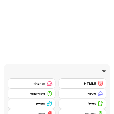
תגי
HTML5
חג המולד
חשיבה
כישורי עכבר
מובייל
מסורים