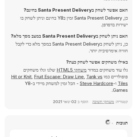
האם אפשר לשחק בSanta Present Delivery בחינם?
כן, Santa Present Delivery זמין בY8 בחינם וניתן לשחק בו
ישירות בדפדפן.
האם ניתן לשחק בSanta Present Delivery במצב מסך מלא?
כן, ניתן לשחק בSanta Present Delivery במסך מלא כדי לקבל
חוויה אימרסיבית יותר.
באילו משחקים אפשר לשחק כעת?
גלו עוד משחקים במדור
משחקי HTML5
שלנו וגלו משחקים
פופולריים כמו
Tank vs
,
Fruit Escape: Draw Line
,
Hit or Knit
Tiles
ו-
Steve Hardcore
- הכל זמין למשחק מיידי ב-Y8
Games.
קטגוריה:
משחקי חשיבה
הוסף ב
02 ינואר 2021
תגובות