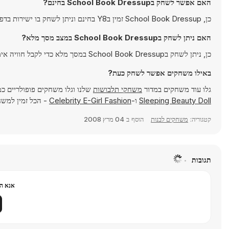
האם אפשר לשחק בSchool Book Dressup בחינם?
כן, School Book Dressup זמין בY8 בחינם וניתן לשחק בו ישירות בדפדפן.
האם ניתן לשחק בSchool Book Dressup במצב מסך מלא?
כן, ניתן לשחק בSchool Book Dressup במסך מלא כדי לקבל חוויה אימרסיבית יותר.
באילו משחקים אפשר לשחק כעת?
גלו עוד משחקים במדור
משחקי תלבושות
שלנו וגלו משחקים פופולריים כ
Sleeping Beauty Doll
ו-
Celebrity E-Girl Fashion
- הכל זמין למשחק מייד
קטגוריה:
משחקים לבנות
הוסף ב
04 מרץ 2008
תגובות
אנא הר