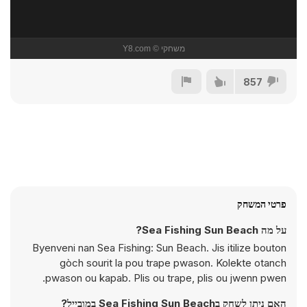
857
פרטי המשחק
על מה Sea Fishing Sun Beach?
Byenveni nan Sea Fishing: Sun Beach. Jis itilize bouton
gòch sourit la pou trape pwason. Kolekte otanch
pwason ou kapab. Plis ou trape, plis ou jwenn pwen.
האם ניתן לשחק בSea Fishing Sun Beach במובייל?