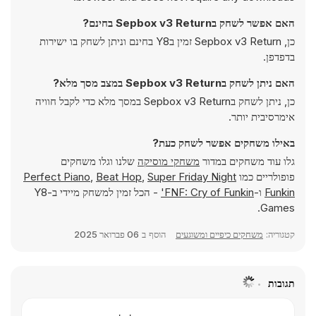
האם אפשר לשחק בSepbox v3 Return בחינם?
כן, Sepbox v3 Return זמין בY8 בחינם וניתן לשחק בו ישירות
בדפדפן.
האם ניתן לשחק בSepbox v3 Return במצב מסך מלא?
כן, ניתן לשחק בSepbox v3 Return במסך מלא כדי לקבל חוויה
אימרסיבית יותר.
באילו משחקים אפשר לשחק כעת?
גלו עוד משחקים במדור
משחקי מוסיקה
שלנו וגלו משחקים
פופולריים כמו
Super Friday Night
,
Beat Hop
,
Perfect Piano
Funkin
ו-
FNF: Cry of Funkin'
- הכל זמין למשחק מיידי ב-Y8
Games.
קטגוריה:
משחקים כיפיים ומשוגעים
הוסף ב
06 פברואר 2025
תגובות