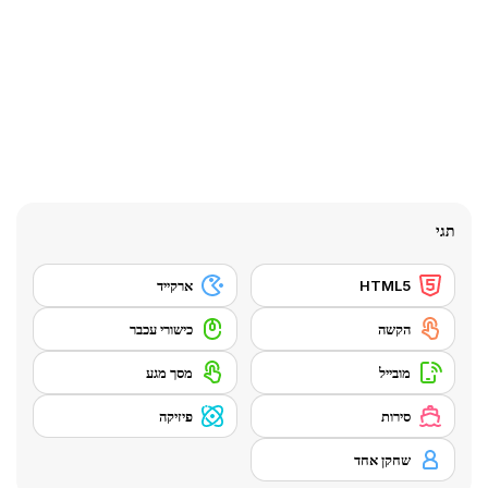
תגי
HTML5
ארקייד
הקשה
כישורי עכבר
מובייל
מסך מגע
סירות
פיזיקה
שחקן אחד