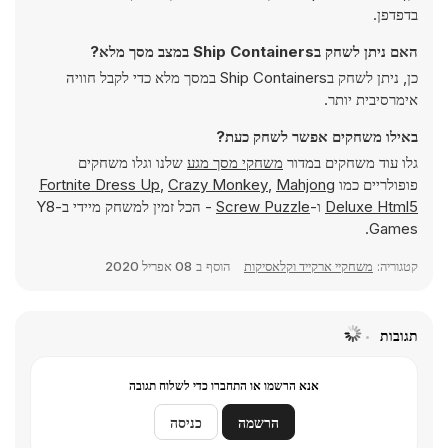
בדפדפן.
האם ניתן לשחק בShip Containers במצב מסך מלא?
כן, ניתן לשחק בShip Containers במסך מלא כדי לקבל חוויה
אימרסיבית יותר.
באילו משחקים אפשר לשחק כעת?
גלו עוד משחקים במדור
משחקי מסך מגע
שלנו וגלו משחקים
פופולריים כמו
Mahjong
,
Crazy Monkey
,
Fortnite Dress Up
Deluxe Html5
ו-
Screw Puzzle
- הכל זמין למשחק מיידי ב-Y8
Games.
קטגוריה:
משחקיי ארקייד וקלאסיקות
הוסף ב
08 אפריל 2020
תגובות
אנא הרשמו או התחברו כדי לשלוח תגובה
הרשמה
כניסה