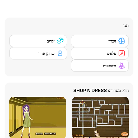
תגי
זיכרון
ילדים
פלאש
שחקן אחד
תלבושות
חלק מסדרה: SHOP N DRESS