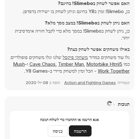
האם אפשר לשחק בSlimebo! בחינם?
כן, Slimebo! זמין בY8 בחינם וניתן לשחק בו ישירות בדפדפן.
האם ניתן לשחק בSlimebo! במצב מסך מלא?
כן, ניתן לשחק בSlimebo! במסך מלא כדי לקבל חוויה אימרסיבית
יותר.
באילו משחקים אפשר לשחק כעת?
גלו עוד משחקים במדור
משחקי פיקסל
שלנו וגלו משחקים פופולריים
כמו
Motorbike Html5
,
Timber Man
,
Cave Chaos
ו-
Mush
Work Together
- הכל זמין למשחק מיידי ב-Y8 Games.
קטגוריה:
Action and Fighting Games
הוסף ב
08 יולי 2020
תגובות
אנא הרשמו או התחברו כדי לשלוח תגובה
הרשמה
כניסה