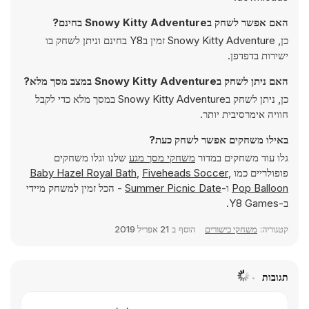
האם אפשר לשחק בSnowy Kitty Adventure בחינם?
כן, Snowy Kitty Adventure זמין בY8 בחינם וניתן לשחק בו
ישירות בדפדפן.
האם ניתן לשחק בSnowy Kitty Adventure במצב מסך מלא?
כן, ניתן לשחק בSnowy Kitty Adventure במסך מלא כדי לקבל
חוויה אימרסיבית יותר.
באילו משחקים אפשר לשחק כעת?
גלו עוד משחקים במדור
משחקי מסך מגע
שלנו וגלו משחקים
פופולריים כמו
,
Fiveheads Soccer
,
Baby Hazel Royal Bath
Pop Balloon
ו-
Summer Picnic Date
- הכל זמין למשחק מיידי
ב-Y8 Games.
קטגוריה:
משחקי כישורים
הוסף ב
21 אפריל 2019
תגובות