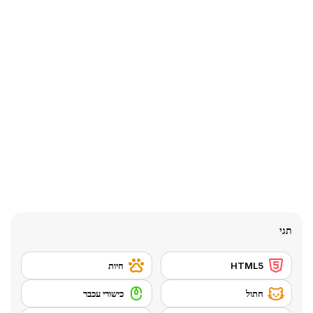
תגי
HTML5
חיות
חתול
כישורי עכבר