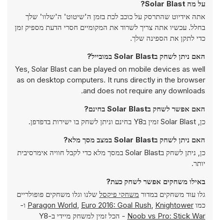
על מה Solar Blast?
אתה אידיוט שהתרסק על כוכב לכת בזמן ה'שיטוט' ה'שלוו' שלך
בחלל. עכשיו אתה צריך לשרוד את המקומיים חסרי הדעת מספיק זמן
כדי לתקן את הספינה שלך.
האם ניתן לשחק בSolar Blast במובייל?
Yes, Solar Blast can be played on mobile devices as well
as on desktop computers. It runs directly in the browser
and does not require any downloads.
האם אפשר לשחק בSolar Blast בחינם?
כן, Solar Blast זמין בY8 בחינם וניתן לשחק בו ישירות בדפדפן.
האם ניתן לשחק בSolar Blast במצב מסך מלא?
כן, ניתן לשחק בSolar Blast במסך מלא כדי לקבל חוויה אימרסיבית
יותר.
באילו משחקים אפשר לשחק כעת?
גלו עוד משחקים במדור
משחקי פיקסל
שלנו וגלו משחקים פופולריים
כמו
Knightower
,
Euro 2016: Goal Rush
,
Paragon World
ו-
Noob vs Pro: Stick War
- הכל זמין למשחק מיידי ב-Y8