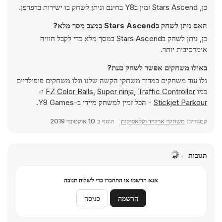
כן, Stars Ascend זמין בY8 בחינם וניתן לשחק בו ישירות בדפדפן.
האם ניתן לשחק בStars Ascend במצב מסך מלא?
כן, ניתן לשחק בStars Ascend במסך מלא כדי לקבל חוויה
אימרסיבית יותר.
באילו משחקים אפשר לשחק כעת?
גלו עוד משחקים במדור
משחקי הקשה
שלנו וגלו משחקים פופולריים
כמו
Traffic Controller
,
Super ninja
,
FZ Color Balls
ו-
Stickjet Parkour
- הכל זמין למשחק מיידי ב-Y8 Games.
קטגוריה:
משחקיי ארקייד וקלאסיקות
הוסף ב
10 אוקטובר 2019
תגובות
אנא הרשמו או התחברו כדי לשלוח תגובה
הרשמה
כניסה