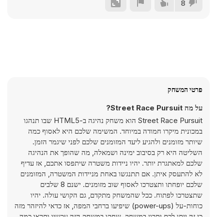
8
פרטי המשחק
על מה Street Race Pursuit?
Street Race Pursuit הוא משחק נהיגה ב-HTML5 שבו תנהגו
במכונית מיקרו חמודה במיוחד. המשימה שלכם היא לאסוף כמה
שיותר מזומנים ולהגיע ליעד המזומנים שלכם לפני שיגמר הזמן.
השליטה היא רק בסיבוב ימינה ושמאלה, מה שהופך את הנהיגה
שלכם למאתגרת יותר. יהיו ניידות משטרה שיתפסו אתכם, אז עדיף
לא להתעסק איתן. אם תתנגשו באחת מניידות המשטרה, המזומנים
שלכם יופחתו ותצטרכו לאסוף שוב מזומנים. ישנם 8 שלבים
שתצטרכו לפתוח. ככל שהמשחק מתקדם, גם הקושי עולה. יהיו
כוחות-על (power-ups) שיפיעו ברחבי המפה, אז כדאי להיזהר מזה
כי זה ייתן לכם יתרון במשחק. שחקו במשחק הזה עכשיו ותראו כמה