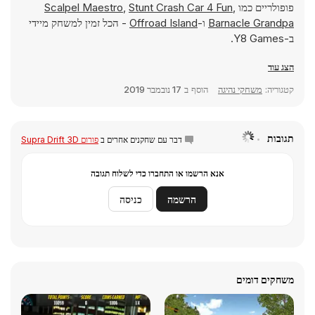
פופולריים כמו
,
Stunt Crash Car 4 Fun
,
Scalpel Maestro
Barnacle Grandpa
ו-
Offroad Island
- הכל זמין למשחק מיידי
ב-Y8 Games.
הצג עוד
קטגוריה:
משחקי נהיגה
הוסף ב
17 נובמבר 2019
תגובות
דבר עם שחקנים אחרים ב
פורום Supra Drift 3D
אנא הרשמו או התחברו כדי לשלוח תגובה
הרשמה
כניסה
משחקים דומים