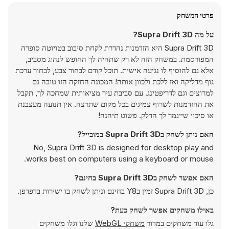
פרטי המשחק
על מה Supra Drift 3D?
Supra Drift 3D היא הזדמנות נהדרת לקחת סיבוב בטויוטה סופרה
המפורסמת. במשחק הזה לא רק שתהיה לך החופש לנהוג מסביב,
אלא גם להוסיף לו נגיעה אישית. תוכל קודם לבחור צבע, לבחור ערכת
גוף מדליקה ואז ללכת ולכוון אותה! המכונה החזקה הזו טובה גם
למרוצים וגם לדריפטינג. עם סביבת עיר מציאותית שמחכה לך, תקבל
את ההזדמנות לשרוף צמיגים בכל מקום שתרצה. אין תנועה מעצבנת
או סיכוי שייגמר לך הדלק. פשוט תיהנה!
האם ניתן לשחק בSupra Drift 3D במובייל?
No, Supra Drift 3D is designed for desktop play and
works best on computers using a keyboard or mouse.
האם אפשר לשחק בSupra Drift 3D בחינם?
כן, Supra Drift 3D זמין בY8 בחינם וניתן לשחק בו ישירות בדפדפן.
באילו משחקים אפשר לשחק כעת?
גלו עוד משחקים במדור
משחקי WebGL
שלנו וגלו משחקים