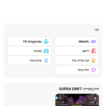
תגי
Y8 Originals
WebGL
דריפט
מכוניות
קנה שדרוגי ציוד
שחקן אחד
תלת מימד
חלק מסדרה: SUPRA DRIFT