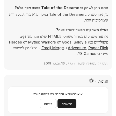
האם ניתן לשחק בTale of the Dreamer במצב מסך מלא?
כן, ניתן לשחק בTale of the Dreamer במסך מלא כדי לקבל חוויה
אימרסיבית יותר.
באילו משחקים אפשר לשחק כעת?
גלו עוד משחקים במדור
משחקי HTML5
שלנו וגלו משחקים
פופולריים כמו
Baldy's
,
Heroes of Myths: Warriors of Gods
Paper Flick
,
Adventure
ו-
Emoji Merge
- הכל זמין למשחק
מיידי ב-Y8 Games.
קטגוריה:
משחקי חשיבה
הוסף ב
16 נובמבר 2019
תגובות
אנא הרשמו או התחברו כדי לשלוח תגובה
הרשמה
כניסה