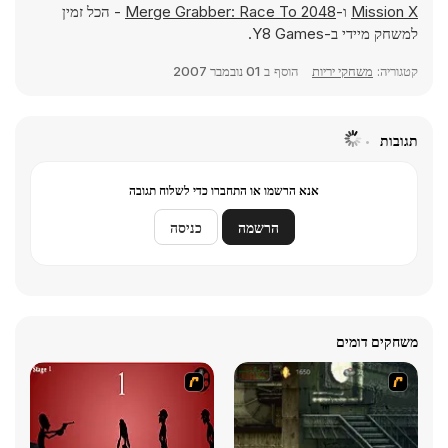
Mission X
ו-
Merge Grabber: Race To 2048
- הכל זמין
למשחק מיידי ב-Y8 Games.
קטגוריה:
משחקי יריות
הוסף ב
01 נובמבר 2007
תגובות
אנא הרשמו או התחברו כדי לשלוח תגובה
הרשמה
כניסה
משחקים דומים