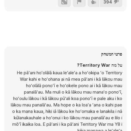
394
פרטי המשחק
על מה Territory War?
He pāʻani hoʻolālā kaua leʻaleʻa a hoʻokipa ʻo Territory
War kahi e hoʻohana ai nā mea pāʻani i kā lākou mau
hoʻolālā ponoʻī e hoʻokele pono ai i kā lākou mau
panalāʻau. Ma muli o kā lākou mau manaʻo ponoʻī,
hoʻoulu lākou i kā lākou pūʻali koa ponoʻī e pale aku i ko
lākou mau panalāʻau. Ma hope o ka loaʻa ʻana o kahi pae
o ka mana kaua, hiki iā lākou ke hoʻomaka e lanakila i nā
kūlanakauhale a hoʻonui i ko lākou mau panalāʻau e lilo i
mōʻī ikaika loa. E pāʻani i ka pāʻani Territory War ma Y8 i
kēia manawa a leʻaleʻa.