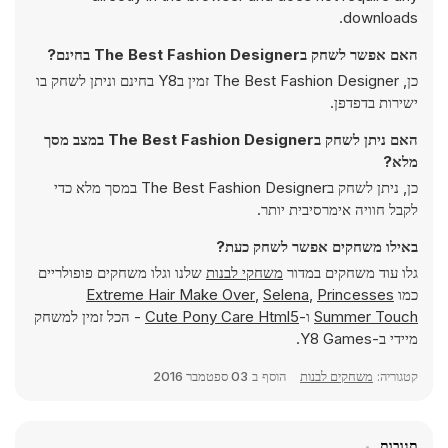
downloads.
האם אפשר לשחק בThe Best Fashion Designer בחינם?
כן, The Best Fashion Designer זמין בY8 בחינם וניתן לשחק בו
ישירות בדפדפן.
האם ניתן לשחק בThe Best Fashion Designer במצב מסך
מלא?
כן, ניתן לשחק בThe Best Fashion Designer במסך מלא כדי
לקבל חוויה אימרסיבית יותר.
באילו משחקים אפשר לשחק כעת?
גלו עוד משחקים במדור
משחקי לבנות
שלנו וגלו משחקים פופולריים
כמו
Princesses
,
Selena
,
Extreme Hair Make Over
Summer Touch
ו-
Cute Pony Care Html5
- הכל זמין למשחק
מיידי ב-Y8 Games.
קטגוריה:
משחקים לבנות
הוסף ב
03 ספטמבר 2016
תגובות