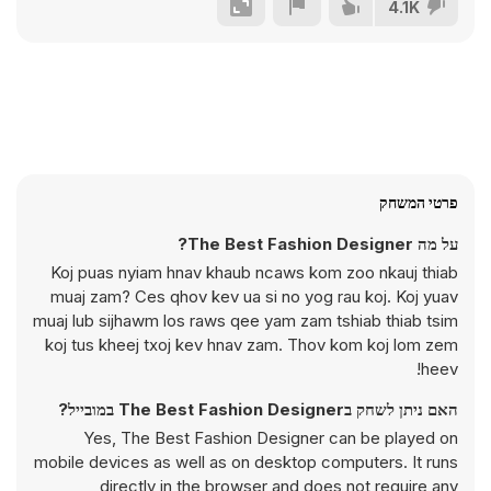
4.1K
פרטי המשחק
על מה The Best Fashion Designer?
Koj puas nyiam hnav khaub ncaws kom zoo nkauj thiab
muaj zam? Ces qhov kev ua si no yog rau koj. Koj yuav
muaj lub sijhawm los raws qee yam zam tshiab thiab tsim
koj tus kheej txoj kev hnav zam. Thov kom koj lom zem
heev!
האם ניתן לשחק בThe Best Fashion Designer במובייל?
Yes, The Best Fashion Designer can be played on
mobile devices as well as on desktop computers. It runs
directly in the browser and does not require any