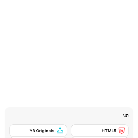
תגי
Y8 Originals
HTML5