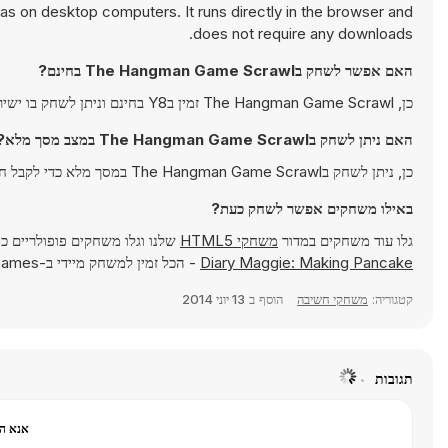
 on desktop computers. It runs directly in the browser and
does not require any downloads.
האם אפשר לשחק בThe Hangman Game Scrawl בחינם?
כן, The Hangman Game Scrawl זמין בY8 בחינם וניתן לשחק בו ישירות בדפדפן.
האם ניתן לשחק בThe Hangman Game Scrawl במצב מסך מלא?
כן, ניתן לשחק בThe Hangman Game Scrawl במסך מלא כדי לקבל חוויה אימרסיבית יותר.
באילו משחקים אפשר לשחק כעת?
גלו עוד משחקים במדור
משחקי HTML5
שלנו וגלו משחקים פופולריים כ
Diary Maggie: Making Pancake
- הכל זמין למשחק מיידי ב-Y8 Games.
קטגוריה:
משחקי חשיבה
הוסף ב
13 יוני 2014
תגובות
אנא הר